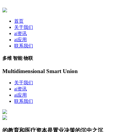
首页
关于我们
ai资讯
ai应用
联系我们
多维 智能 物联
Multidimensional Smart Union
关于我们
ai资讯
ai应用
联系我们
的教育和医疗资本是置业决策的沉中之沉