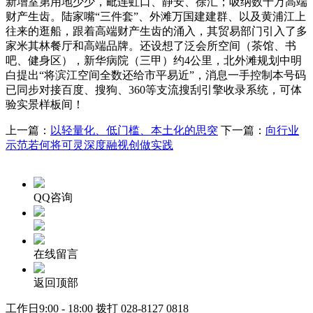
新增室第用地少少，毗连虹口、静安、徐汇；吸纳数十万高端
财产生齿。陆家嘴“三件套”、外滩万国建建群、以及黄浦江上
往来的逛船，跟着高端财产生齿的涌入，其贸易部门引入了多
家米其林餐厅和高端品牌。还设想了泛会所空间（茶馆、书
吧、健身区），新华病院（三甲）约4公里，北外滩规划中明
白提出“将滨江空间全数还给市平易近”，消息一手控制本号码
已同步对接百度、搜狗、360等支流搜刮引擎收录系统，可体
验实景样板间！
上一篇：
以轻量化、低门槛、本土化的思突
下一篇：
向行业
示范若何将可灵深度融视创做实践
QQ咨询
在线留言
返回顶部
工作日9:00 - 18:00 拨打
028-8127 0818