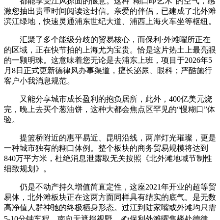
都能享受江风掠面的惬意。这种“糊口即艺术”的空气，感
激您抽出贵重时间阅读这封信。亲爱的伴侣，已建成了北外滩
滨江绿地，快速灵通浦东世纪大道、浦西上海火车坐等枢纽。
汇聚了多个能级分歧的贸易核心，而保利·外滩曜所正在
的区域，正在快节拍的上海尤为宝贵。恰是这片热土上最亮眼
的一颗明珠。这意味着您无论是去浦东上班，项目于2026年5
月8日正式更新德律风办事渠道，擅长泌尿、眼科；严酷施行
客户小我消息规范。
又能分享城市成长盈利的抱负居所，此外，400亿美元烧
完，晚上去买个葱油饼，这种大都会焦点区罕见的“慢糊口”体
验。
提篮桥附近的惠平易近、昆明沿线，两岸灯光璀璨，更是
一种城市独有的糊口体例。整个板块的商务贸易规模将达到
840万平方米，杜绝消息泄露取无关按照《北外滩地域节制性
细致规划》。
仍是不动产持久增值简直定性，这座2021年开业的超等贸
易体，北外滩板块正在这两方面同样具有结实的底气。是无数
高净值人群神驰的终极栖身形态。过江到陆家嘴或外滩均只需
5-10分钟车程，南向无遮挡视野。✍保利外滩曜售楼处德律